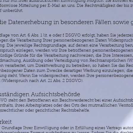
 nur mit Ihrer ausdrücklichen Einwilligung möglich. Sie können eine
e formlose Mitteilung per E-Mail an uns. Die Rechtmäßigkeit der bis 
f unberührt.
ie Datenerhebung in besonderen Fällen sowie g
ge von Art. 6 Abs. 1 lit. e oder f DSGVO erfolgt, haben Sie jederzei
egen die Verarbeitung Ihrer personenbezogenen Daten Widerspruch e
ng. Die jeweilige Rechtsgrundlage, auf denen eine Verarbeitung ber
spruch einlegen, werden wir Ihre betroffenen personenbezogenen D
dige Gründe für die Verarbeitung nachweisen, die Ihre Interessen
endmachung, Ausübung oder Verteidigung von Rechtsansprüchen (Wi
verarbeitet, um Direktwerbung zu betreiben, so haben Sie das Rech
nbezogener Daten zum Zwecke derartiger Werbung einzulegen; dies gi
dung steht. Wenn Sie widersprechen, werden Ihre personenbezoge
(Widerspruch nach Art. 21 Abs. 2 DSGVO).
uständigen Aufsichtsbehörde
VO steht den Betroffenen ein Beschwerderecht bei einer Aufsichts
nthalts, ihres Arbeitsplatzes oder des Orts des mutmaßlichen Versto
rechtlicher oder gerichtlicher Rechtsbehelfe.
keit
f Grundlage Ihrer Einwilligung oder in Erfüllung eines Vertrags autom