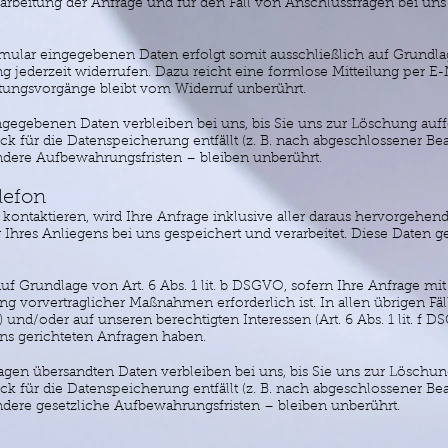
beitung der Anfrage und für den Fall von Anschlussfragen bei uns 
mular eingegebenen Daten erfolgt somit ausschließlich auf Grundlage I
 jederzeit widerrufen. Dazu reicht eine formlose Mitteilung per E-M
tungsvorgänge bleibt vom Widerruf unberührt.
egebenen Daten verbleiben bei uns, bis Sie uns zur Löschung auffo
 für die Datenspeicherung entfällt (z. B. nach abgeschlossener Be
dere Aufbewahrungsfristen – bleiben unberührt.
elefon
 kontaktieren, wird Ihre Anfrage inklusive aller daraus hervorge
hres Anliegens bei uns gespeichert und verarbeitet. Diese Daten g
auf Grundlage von Art. 6 Abs. 1 lit. b DSGVO, sofern Ihre Anfrage mit
orvertraglicher Maßnahmen erforderlich ist. In allen übrigen Fäll
O) und/oder auf unseren berechtigten Interessen (Art. 6 Abs. 1 lit. f D
uns gerichteten Anfragen haben.
gen übersandten Daten verbleiben bei uns, bis Sie uns zur Löschung
 für die Datenspeicherung entfällt (z. B. nach abgeschlossener Be
ere gesetzliche Aufbewahrungsfristen – bleiben unberührt.