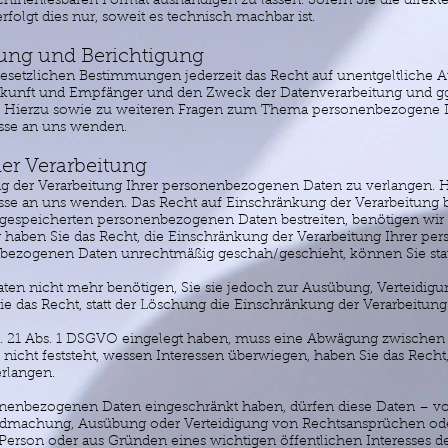
hinenlesbaren Format aushändigen zu lassen. Sofern Sie die direkt
folgt dies nur, soweit es technisch machbar ist.
hung und Berichtigung
setzlichen Bestimmungen jederzeit das Recht auf unentgeltliche A
unft und Empfänger und den Zweck der Datenverarbeitung und ggf.
. Hierzu sowie zu weiteren Fragen zum Thema personenbezogene Da
se an uns wenden.
er Verarbeitung
ng der Verarbeitung Ihrer personenbezogenen Daten zu verlangen. Hi
 an uns wenden. Das Recht auf Einschränkung der Verarbeitung be
s gespeicherten personenbezogenen Daten bestreiten, benötigen wir i
g haben Sie das Recht, die Einschränkung der Verarbeitung Ihrer p
nbezogenen Daten unrechtmäßig geschah/geschieht, können Sie stat
en nicht mehr benötigen, Sie sie jedoch zur Ausübung, Verteidi
e das Recht, statt der Löschung die Einschränkung der Verarbeitu
. 21 Abs. 1 DSGVO eingelegt haben, muss eine Abwägung zwischen 
ht feststeht, wessen Interessen überwiegen, haben Sie das Recht,
rlangen.
sonenbezogenen Daten eingeschränkt haben, dürfen diese Daten – v
tendmachung, Ausübung oder Verteidigung von Rechtsansprüchen od
 Person oder aus Gründen eines wichtigen öffentlichen Interesses 