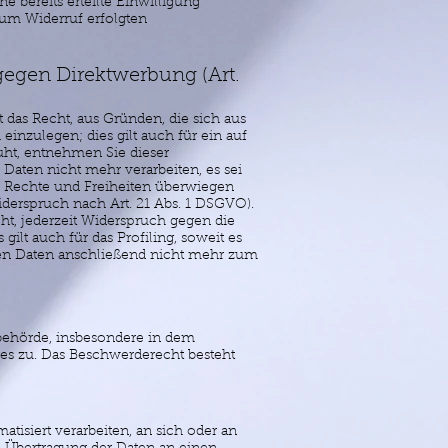
 bereits erteilte Einwilligung
zum Widerruf erfolgten
egen Direktwerbung (Art.
t das Recht, aus Gründen, die sich aus
inzulegen; dies gilt auch für ein auf
uht, entnehmen Sie dieser
aten nicht mehr verarbeiten, es sei
, Rechte und Freiheiten überwiegen
derspruch nach Art. 21 Abs. 1 DSGVO).
t, jederzeit Widerspruch gegen die
lt auch für das Profiling, soweit es
nen Daten anschließend nicht mehr zum
behörde, insbesondere in dem
ßes zu. Das Beschwerderecht besteht
atisiert verarbeiten, an sich oder an