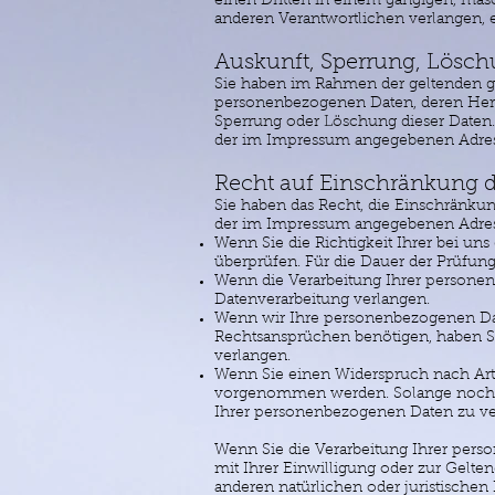
einen Dritten in einem gängigen, masc
anderen Verantwortlichen verlangen, er
Auskunft, Sperrung, Lösc
Sie haben im Rahmen der geltenden ge
personenbezogenen Daten, deren Herk
Sperrung oder Löschung dieser Daten
der im Impressum angegebenen Adres
Recht auf Einschränkung d
Sie haben das Recht, die Einschränku
der im Impressum angegebenen Adresse
Wenn Sie die Richtigkeit Ihrer bei un
überprüfen. Für die Dauer der Prüfun
Wenn die Verarbeitung Ihrer persone
Datenverarbeitung verlangen.
Wenn wir Ihre personenbezogenen Dat
Rechtsansprüchen benötigen, haben Si
verlangen.
Wenn Sie einen Widerspruch nach Art
vorgenommen werden. Solange noch nic
Ihrer personenbezogenen Daten zu ve
Wenn Sie die Verarbeitung Ihrer per
mit Ihrer Einwilligung oder zur Gel
anderen natürlichen oder juristischen