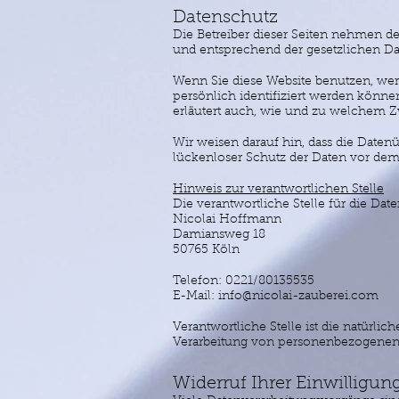
Datenschutz
Die Betreiber dieser Seiten nehmen d
und entsprechend der gesetzlichen Da
Wenn Sie diese Website benutzen, we
persönlich identifiziert werden könne
erläutert auch, wie und zu welchem Z
Wir weisen darauf hin, dass die Daten
lückenloser Schutz der Daten vor dem Z
Hinweis zur verantwortlichen Stelle
Die verantwortliche Stelle für die Date
Nicolai Hoffmann
Damiansweg 18
50765 Köln
Telefon: 0221/80135535
E-Mail: info@nicolai-zauberei.com
Verantwortliche Stelle ist die natürli
Verarbeitung von personenbezogenen D
Widerruf Ihrer Einwilligun