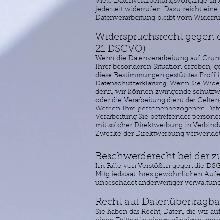
Viele Datenverarbeitungsvorgänge sind
jederzeit widerrufen. Dazu reicht ein
Datenverarbeitung bleibt vom Widerru
Widerspruchsrecht gegen d
21 DSGVO)
Wenn die Datenverarbeitung auf Grundla
Ihrer besonderen Situation ergeben, g
diese Bestimmungen gestütztes Profili
Datenschutzerklärung. Wenn Sie Wider
denn, wir können zwingende schutzwür
oder die Verarbeitung dient der Gelt
Werden Ihre personenbezogenen Daten 
Verarbeitung Sie betreffender persone
mit solcher Direktwerbung in Verbin
Zwecke der Direktwerbung verwendet 
Beschwerderecht bei der z
Im Falle von Verstößen gegen die DSG
Mitgliedstaat ihres gewöhnlichen Aufe
unbeschadet anderweitiger verwaltungs
Recht auf Datenübertragbar
Sie haben das Recht, Daten, die wir au