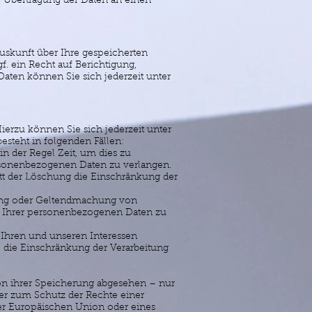
e Übertragung der Daten an einen
uskunft über Ihre gespeicherten
 ein Recht auf Berichtigung,
ten können Sie sich jederzeit unter
erzu können Sie sich jederzeit unter
steht in folgenden Fällen:
n der Regel Zeit, um dies zu
ersonenbezogenen Daten zu verlangen.
t der Löschung die Einschränkung der
gung oder Geltendmachung von
ng Ihrer personenbezogenen Daten zu
Ihren und unseren Interessen
 die Einschränkung der Verarbeitung
on ihrer Speicherung abgesehen – nur
er zum Schutz der Rechte einer
der Europäischen Union oder eines